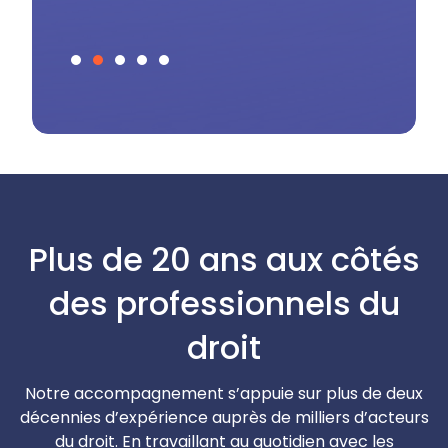
Avocat associé
C
Trivium Avocats
Slide 3 of 5.
Plus de 20 ans aux côtés
des professionnels du
droit
Notre accompagnement s’appuie sur plus de deux
décennies d’expérience auprès de milliers d’acteurs
du droit. En travaillant au quotidien avec les